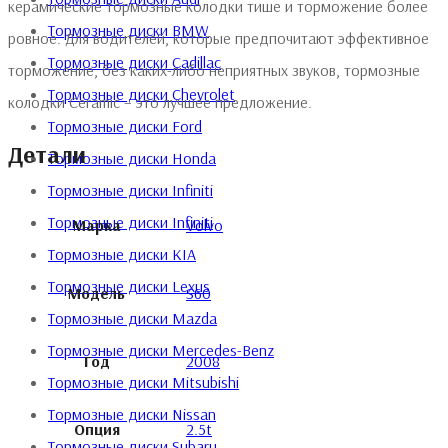
керамические тормозные колодки тише и торможение более
Тормозные диски BMW
ровное. Для водителей, которые предпочитают эффективное
Тормозные диски Cadillac
торможение, без каких-либо неприятных звуков, тормозные
Тормозные диски Chevrolet
колодки Ceramic – это лучшее предложение.
Тормозные диски Ford
Детали
Тормозные диски Honda
Тормозные диски Infiniti
Тормозные диски Infiniti
Марка
Volvo
Тормозные диски KIA
Тормозные диски Lexus
Модель
S60
Тормозные диски Mazda
Тормозные диски Mercedes-Benz
Год
2008
Тормозные диски Mitsubishi
Тормозные диски Nissan
Опция
2.5t
Тормозные диски Subaru