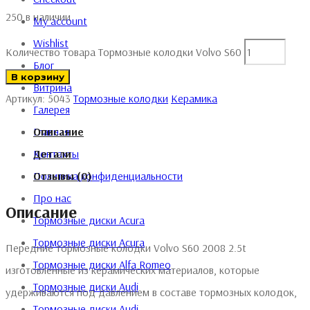
250 в наличии
My account
Wishlist
Количество товара Тормозные колодки Volvo S60
Блог
В корзину
Витрина
Артикул:
5043
Тормозные колодки
Керамика
Галерея
Главная
Описание
Контакты
Детали
Политика конфиденциальности
Отзывы (0)
Про нас
Описание
Тормозные диски Acura
Тормозные диски Acura
Передние тормозные колодки Volvo S60 2008 2.5t
Тормозные диски Alfa Romeo
изготовленные из керамических материалов, которые
Тормозные диски Audi
удерживаются под давлением в составе тормозных колодок,
Тормозные диски Audi