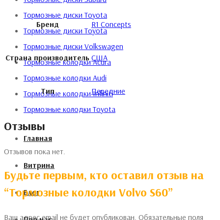
Тормозные диски Toyota
Бренд
R1 Concepts
Тормозные диски Toyota
Тормозные диски Volkswagen
Страна производитель
США
Тормозные колодки Acura
Тормозные колодки Audi
Тип
Передние
Тормозные колодки Infiniti
Тормозные колодки Toyota
Отзывы
Главная
Отзывов пока нет.
Витрина
Будьте первым, кто оставил отзыв на
“Тормозные колодки Volvo S60”
Блог
Ваш адрес email не будет опубликован.
Обязательные поля
Про нас