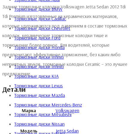
Задние тормозные колодки Volkswagen Jetta Sedan 2012 Tdi
Тормозные диски BMW
Tdi Premium изготовленные из керамических материалов,
Тормозные диски Cadillac
которые удерживаются под давлением в составе тормозных
Тормозные диски Chevrolet
колодок, керамические тормозные колодки тише и
Тормозные диски Ford
торможение более ровное. Для водителей, которые
Тормозные диски Honda
предпочитают эффективное торможение, без каких-либо
Тормозные диски Infiniti
неприятных звуков, тормозные колодки Ceramic – это лучшее
Тормозные диски Infiniti
предложение.
Тормозные диски KIA
Тормозные диски Lexus
Детали
Тормозные диски Mazda
Тормозные диски Mercedes-Benz
Марка
Volkswagen
Тормозные диски Mitsubishi
Тормозные диски Nissan
Модель
Jetta Sedan
Тормозные диски Subaru