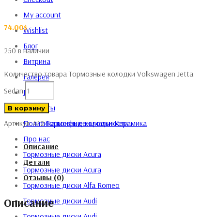
My account
74.00
$
Wishlist
Блог
250 в наличии
Витрина
Количество товара Тормозные колодки Volkswagen Jetta
Галерея
Sedan
Главная
Контакты
В корзину
Политика конфиденциальности
Артикул:
412
Тормозные колодки
Керамика
Про нас
Описание
Тормозные диски Acura
Детали
Тормозные диски Acura
Отзывы (0)
Тормозные диски Alfa Romeo
Описание
Тормозные диски Audi
Тормозные диски Audi