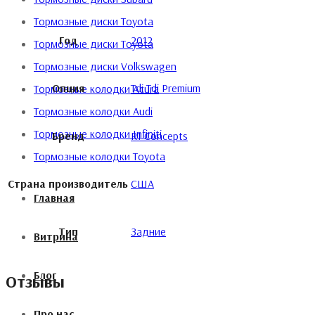
Тормозные диски Toyota
Год
2012
Тормозные диски Toyota
Тормозные диски Volkswagen
Опция
Tdi Tdi Premium
Тормозные колодки Acura
Тормозные колодки Audi
Тормозные колодки Infiniti
Бренд
R1 Concepts
Тормозные колодки Toyota
Страна производитель
США
Главная
Тип
Задние
Витрина
Блог
Отзывы
Про нас