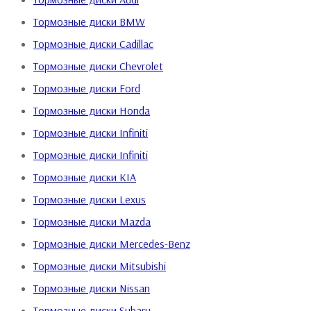
керамические тормозные колодки тише и торможение более
Тормозные диски BMW
ровное. Для водителей, которые предпочитают эффективное
Тормозные диски Cadillac
торможение, без каких-либо неприятных звуков, тормозные
Тормозные диски Chevrolet
колодки Ceramic – это лучшее предложение.
Тормозные диски Ford
Детали
Тормозные диски Honda
Тормозные диски Infiniti
Тормозные диски Infiniti
Марка
Volkswagen
Тормозные диски KIA
Тормозные диски Lexus
Модель
Beetle
Тормозные диски Mazda
Тормозные диски Mercedes-Benz
Год
2018
Тормозные диски Mitsubishi
Тормозные диски Nissan
Опция
All
Тормозные диски Subaru