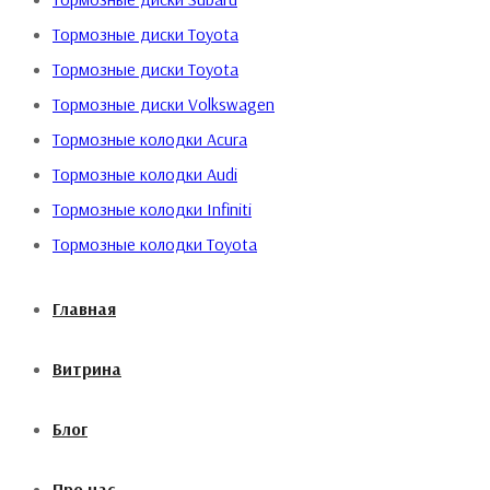
Тормозные диски Toyota
Бренд
R1 Concepts
Тормозные диски Toyota
Тормозные диски Volkswagen
Страна производитель
США
Тормозные колодки Acura
Тормозные колодки Audi
Тип
Задние
Тормозные колодки Infiniti
Тормозные колодки Toyota
Отзывы
Главная
Отзывов пока нет.
Витрина
Будьте первым, кто оставил отзыв на
“Тормозные колодки Volkswagen
Блог
Beetle”
Про нас