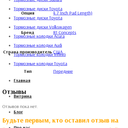
Тормозные диски Toyota
Опция
4.7 Inch Pad Length)
Тормозные диски Toyota
Тормозные диски Volkswagen
Бренд
R1 Concepts
Тормозные колодки Acura
Тормозные колодки Audi
Страна производитель
США
Тормозные колодки Infiniti
Тормозные колодки Toyota
Тип
Передние
Главная
Отзывы
Витрина
Отзывов пока нет.
Блог
Будьте первым, кто оставил отзыв на
Про нас