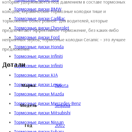
которые удерживаются под давлением в составе тормозных
Тормозные диски BMW
колодок, керамические тормозные колодки тише и
Тормозные диски Cadillac
торможение более ровное. Для водителей, которые
Тормозные диски Chevrolet
предпочитают эффективное торможение, без каких-либо
Тормозные диски Ford
неприятных звуков, тормозные колодки Ceramic – это лучшее
Тормозные диски Honda
предложение.
Тормозные диски Infiniti
Детали
Тормозные диски Infiniti
Тормозные диски KIA
Тормозные диски Lexus
Марка
Toyota
Тормозные диски Mazda
Тормозные диски Mercedes-Benz
Модель
Sequoia
Тормозные диски Mitsubishi
Тормозные диски Nissan
Год
2002
Тормозные диски Subaru