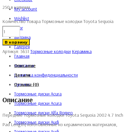
250 в наличии
My account
Wishlist
Количество товара Тормозные колодки Toyota Sequoia
Блог
Витрина
В корзину
Галерея
Артикул:
5631
Тормозные колодки
Керамика
Главная
Контакты
Описание
Политика конфиденциальности
Детали
Про нас
Отзывы (0)
Тормозные диски Acura
Описание
Тормозные диски Acura
Тормозные диски Alfa Romeo
Передние тормозные колодки Toyota Sequoia 2002 4.7 Inch
Тормозные диски Audi
Pad Length) изготовленные из керамических материалов,
Тормозные диски Audi