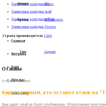
Опция
Gts
Тормозные колодки Acura
Тормозные колодки Audi
Тормозные колодки Infiniti
Бренд
R1 Concepts
Тормозные колодки Toyota
Страна производитель
США
Главная
Тип
Задние
Витрина
Блог
Отзывы
Про нас
Отзывов пока нет.
Будьте первым, кто оставил отзыв на “
Контакты
Ваш адрес email не будет опубликован.
Обязательные поля по