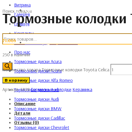
Витрина
ГАЛЕРЕЯ
Поиск товаров
Тормозные колодки T
Галерея
Главная
О НАС
Контакты
71.00
$
КОНТАКТЫ
Политика конфиденциальности
Про нас
250 в наличии
Тормозные диски Acura
Количество товара Тормозные колодки Toyota Celica
Тормозные диски Acura
Тормозные диски Alfa Romeo
В корзину
Артикул:
5928
Тормозные колодки
Керамика
Тормозные диски Audi
Тормозные диски Audi
Описание
Тормозные диски BMW
Детали
Тормозные диски Cadillac
Отзывы (0)
Тормозные диски Chevrolet