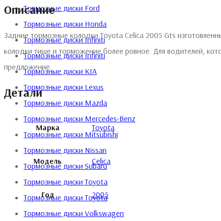
Описание
Тормозные диски Ford
Тормозные диски Honda
Задние тормозные колодки Toyota Celica 2005 Gts изготовлен
Тормозные диски Infiniti
колодки тише и торможение более ровное. Для водителей, кот
Тормозные диски Infiniti
предложение.
Тормозные диски KIA
Тормозные диски Lexus
Детали
Тормозные диски Mazda
Тормозные диски Mercedes-Benz
Марка
Toyota
Тормозные диски Mitsubishi
Тормозные диски Nissan
Модель
Celica
Тормозные диски Subaru
Тормозные диски Toyota
Год
2005
Тормозные диски Toyota
Тормозные диски Volkswagen