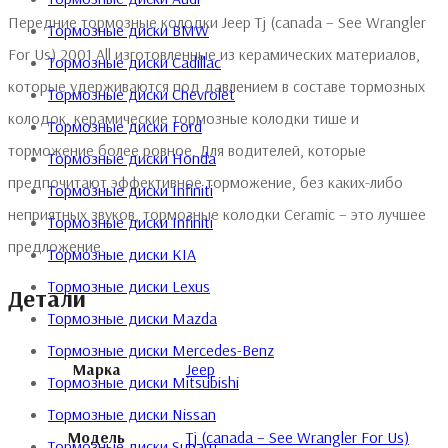
Передние тормозные колодки Jeep Tj (canada – See Wrangler
Тормозные диски BMW
For Us) 2001 All изготовленные из керамических материалов,
Тормозные диски Cadillac
которые удерживаются под давлением в составе тормозных
Тормозные диски Chevrolet
колодок, керамические тормозные колодки тише и
Тормозные диски Ford
торможение более ровное. Для водителей, которые
Тормозные диски Honda
предпочитают эффективное торможение, без каких-либо
Тормозные диски Infiniti
неприятных звуков, тормозные колодки Ceramic – это лучшее
Тормозные диски Infiniti
предложение.
Тормозные диски KIA
Тормозные диски Lexus
Детали
Тормозные диски Mazda
Тормозные диски Mercedes-Benz
Марка
Jeep
Тормозные диски Mitsubishi
Тормозные диски Nissan
Модель
Tj (canada – See Wrangler For Us)
Тормозные диски Subaru