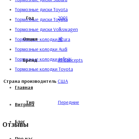
Тормозные диски Toyota
Год
2001
Тормозные диски Toyota
Тормозные диски Volkswagen
Опция
All
Тормозные колодки Acura
Тормозные колодки Audi
Тормозные колодки Infiniti
Бренд
R1 Concepts
Тормозные колодки Toyota
Страна производитель
США
Главная
Тип
Передние
Витрина
Блог
Отзывы
Про нас