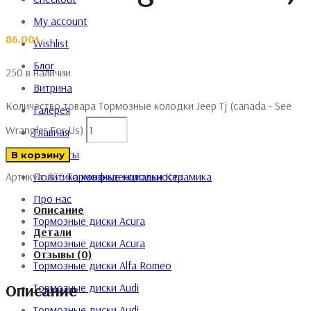
My account
86.00
$
Wishlist
Блог
250 в наличии
Витрина
Количество товара Тормозные колодки Jeep Tj (canada - See
Галерея
Wrangler For Us)
Главная
Контакты
В корзину
Политика конфиденциальности
Артикул:
836
Тормозные колодки
Керамика
Про нас
Описание
Тормозные диски Acura
Детали
Тормозные диски Acura
Отзывы (0)
Тормозные диски Alfa Romeo
Описание
Тормозные диски Audi
Тормозные диски Audi