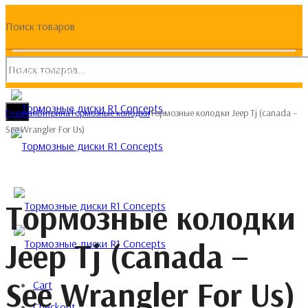
Поиск товаров
(093) 133 133 4
Главная
Витрина
Тормозные колодки
Тормозные колодки Jeep Tj (canada –
See Wrangler For Us)
Тормозные колодки
Jeep Tj (canada –
See Wrangler For Us)
Cart
Checkout