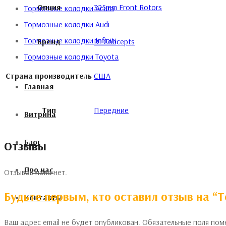
Опция
325mm Front Rotors
Тормозные колодки Acura
Тормозные колодки Audi
Тормозные колодки Infiniti
Бренд
R1 Concepts
Тормозные колодки Toyota
Страна производитель
США
Главная
Тип
Передние
Витрина
Блог
Отзывы
Про нас
Отзывов пока нет.
Будьте первым, кто оставил отзыв на “Т
Контакты
Ваш адрес email не будет опубликован.
Обязательные поля по