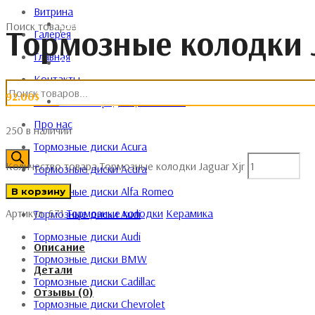
Витрина
ГАЛЕРЕЯ
Поиск товаров
Тормозные колодки J
Галерея
Главная
О НАС
Контакты
92.00
$
КОНТАКТЫ
Политика конфиденциальности
Про нас
250 в наличии
Тормозные диски Acura
Количество товара Тормозные колодки Jaguar Xjr
Тормозные диски Acura
Тормозные диски Alfa Romeo
В корзину
Артикул:
671
Тормозные колодки
Керамика
Тормозные диски Audi
Тормозные диски Audi
Описание
Тормозные диски BMW
Детали
Тормозные диски Cadillac
Отзывы (0)
Тормозные диски Chevrolet