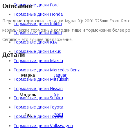
Описание
Тормозные диски Ford
Тормозные диски Honda
Передние тормозные колодки Jaguar Xjr 2001 325mm Front Rot
Тормозные диски Infiniti
керамические тормозные колодки тише и торможение более ро
Тормозные диски Infiniti
Ceramic – это лучшее предложение.
Тормозные диски KIA
Тормозные диски Lexus
Детали
Тормозные диски Mazda
Тормозные диски Mercedes-Benz
Марка
Jaguar
Тормозные диски Mitsubishi
Тормозные диски Nissan
Модель
Xjr
Тормозные диски Subaru
Тормозные диски Toyota
Год
2001
Тормозные диски Toyota
Тормозные диски Volkswagen