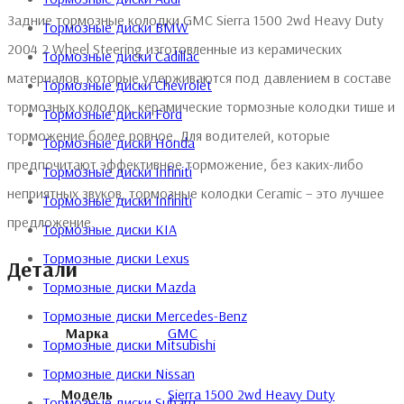
Задние тормозные колодки GMC Sierra 1500 2wd Heavy Duty
Тормозные диски BMW
2004 2 Wheel Steering изготовленные из керамических
Тормозные диски Cadillac
материалов, которые удерживаются под давлением в составе
Тормозные диски Chevrolet
тормозных колодок, керамические тормозные колодки тише и
Тормозные диски Ford
торможение более ровное. Для водителей, которые
Тормозные диски Honda
предпочитают эффективное торможение, без каких-либо
Тормозные диски Infiniti
неприятных звуков, тормозные колодки Ceramic – это лучшее
Тормозные диски Infiniti
предложение.
Тормозные диски KIA
Тормозные диски Lexus
Детали
Тормозные диски Mazda
Тормозные диски Mercedes-Benz
Марка
GMC
Тормозные диски Mitsubishi
Тормозные диски Nissan
Модель
Sierra 1500 2wd Heavy Duty
Тормозные диски Subaru