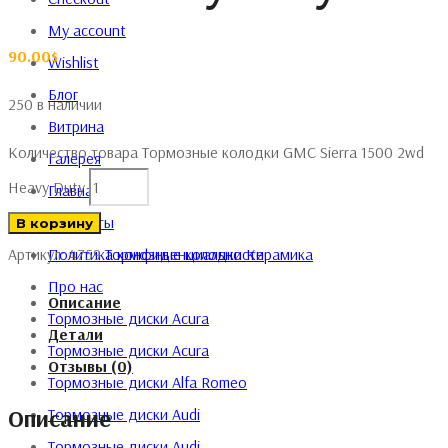
My account
90.00
$
Wishlist
Блог
250 в наличии
Витрина
Количество товара Тормозные колодки GMC Sierra 1500 2wd
Галерея
Heavy Duty
Главная
Контакты
В корзину
Политика конфиденциальности
Артикул:
4759
Тормозные колодки
Керамика
Про нас
Описание
Тормозные диски Acura
Детали
Тормозные диски Acura
Отзывы (0)
Тормозные диски Alfa Romeo
Описание
Тормозные диски Audi
Тормозные диски Audi