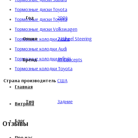
Тормозные диски Toyota
Год
2004
Тормозные диски Toyota
Тормозные диски Volkswagen
Опция
2 Wheel Steering
Тормозные колодки Acura
Тормозные колодки Audi
Тормозные колодки Infiniti
Бренд
R1 Concepts
Тормозные колодки Toyota
Страна производитель
США
Главная
Тип
Задние
Витрина
Блог
Отзывы
Про нас