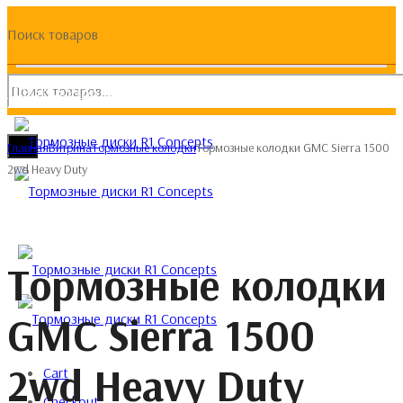
Поиск товаров
(093) 133 133 4
Главная
Витрина
Тормозные колодки
Тормозные колодки GMC Sierra 1500
2wd Heavy Duty
Тормозные колодки
GMC Sierra 1500
2wd Heavy Duty
Cart
Checkout