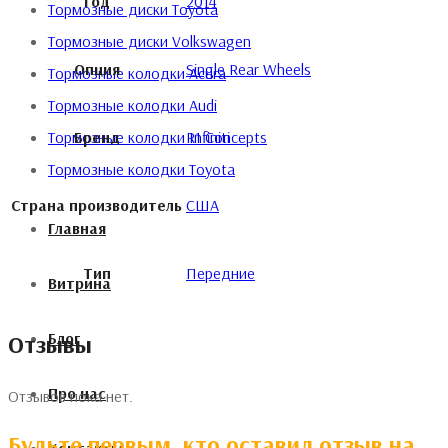
Год
2014
Тормозные диски Toyota
Тормозные диски Volkswagen
Опция
Single Rear Wheels
Тормозные колодки Acura
Тормозные колодки Audi
Бренд
R1 Concepts
Тормозные колодки Infiniti
Тормозные колодки Toyota
Страна производитель
США
Главная
Тип
Передние
Витрина
Блог
Отзывы
Про нас
Отзывов пока нет.
Будьте первым, кто оставил отзыв на