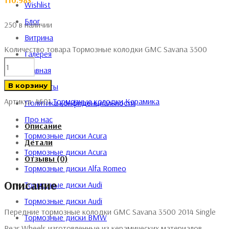
110.98
$
Wishlist
Блог
250 в наличии
Витрина
Количество товара Тормозные колодки GMC Savana 3500
Галерея
Главная
Контакты
В корзину
Артикул:
4601
Тормозные колодки
Керамика
Политика конфиденциальности
Про нас
Описание
Тормозные диски Acura
Детали
Тормозные диски Acura
Отзывы (0)
Тормозные диски Alfa Romeo
Описание
Тормозные диски Audi
Тормозные диски Audi
Передние тормозные колодки GMC Savana 3500 2014 Single
Тормозные диски BMW
Rear Wheels изготовленные из керамических материалов,