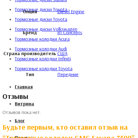
Тормозные диски Toyota
Опция
Diesel Engine
Тормозные диски Toyota
Тормозные диски Volkswagen
Бренд
R1 Concepts
Тормозные колодки Acura
Тормозные колодки Audi
Страна производитель
США
Тормозные колодки Infiniti
Тормозные колодки Toyota
Тип
Передние
Главная
Отзывы
Витрина
Отзывов пока нет.
Блог
Будьте первым, кто оставил отзыв на
“Тормозные колодки GMC Savana 3500”
Про нас