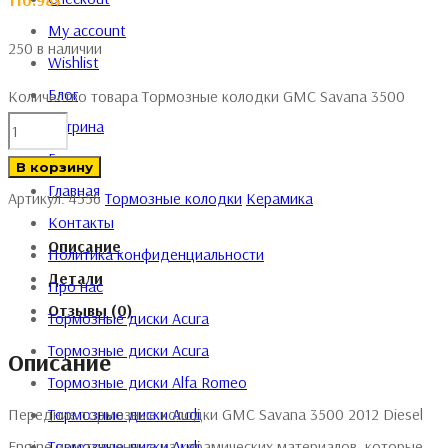
110.98
$
My account
250 в наличии
Wishlist
Блог
Количество товара Тормозные колодки GMC Savana 3500
Витрина
Галерея
В корзину
Главная
Артикул:
4556
Тормозные колодки
Керамика
Контакты
Описание
Политика конфиденциальности
Детали
Про нас
Отзывы (0)
Тормозные диски Acura
Тормозные диски Acura
Описание
Тормозные диски Alfa Romeo
Тормозные диски Audi
Передние тормозные колодки GMC Savana 3500 2012 Diesel
Тормозные диски Audi
Engine изготовленные из керамических материалов, которые