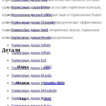
Тормозные диски BMW
удерживаются под давлением в составе тормозных колодок,
Тормозные диски Cadillac
керамические тормозные колодки тише и торможение более
Тормозные диски Chevrolet
ровное. Для водителей, которые предпочитают эффективное
Тормозные диски Ford
торможение, без каких-либо неприятных звуков, тормозные
Тормозные диски Honda
колодки Ceramic – это лучшее предложение.
Тормозные диски Infiniti
Детали
Тормозные диски Infiniti
Тормозные диски KIA
Марка
GMC
Тормозные диски Lexus
Тормозные диски Mazda
Модель
Savana 3500
Тормозные диски Mercedes-Benz
Тормозные диски Mitsubishi
Тормозные диски Nissan
Год
2012
Тормозные диски Subaru