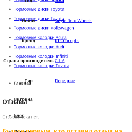
Год
2018
Тормозные диски Toyota
Тормозные диски Toyota
Опция
Single Rear Wheels
Тормозные диски Volkswagen
Тормозные колодки Acura
Бренд
R1 Concepts
Тормозные колодки Audi
Тормозные колодки Infiniti
Страна производитель
США
Тормозные колодки Toyota
Тип
Передние
Главная
Витрина
Отзывы
Блог
Отзывов пока нет.
Будьте первым, кто оставил отзыв на
Про нас