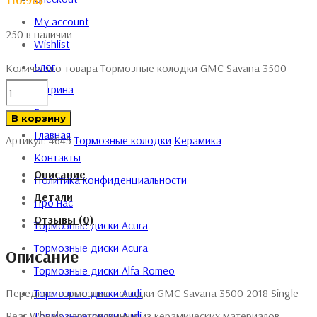
110.98
$
My account
250 в наличии
Wishlist
Блог
Количество товара Тормозные колодки GMC Savana 3500
Витрина
Галерея
В корзину
Главная
Артикул:
4645
Тормозные колодки
Керамика
Контакты
Описание
Политика конфиденциальности
Детали
Про нас
Отзывы (0)
Тормозные диски Acura
Тормозные диски Acura
Описание
Тормозные диски Alfa Romeo
Тормозные диски Audi
Передние тормозные колодки GMC Savana 3500 2018 Single
Тормозные диски Audi
Rear Wheels изготовленные из керамических материалов,