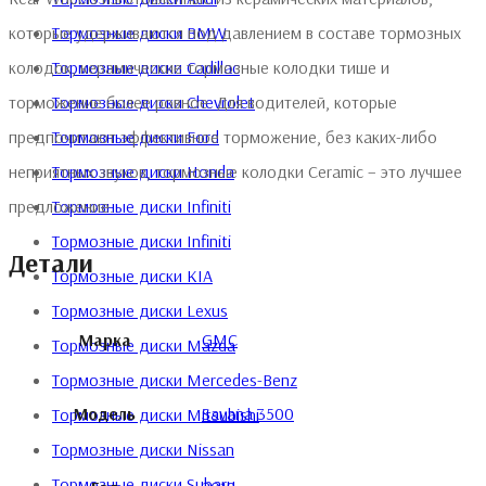
Тормозные диски BMW
которые удерживаются под давлением в составе тормозных
Тормозные диски Cadillac
колодок, керамические тормозные колодки тише и
Тормозные диски Chevrolet
торможение более ровное. Для водителей, которые
Тормозные диски Ford
предпочитают эффективное торможение, без каких-либо
Тормозные диски Honda
неприятных звуков, тормозные колодки Ceramic – это лучшее
Тормозные диски Infiniti
предложение.
Тормозные диски Infiniti
Детали
Тормозные диски KIA
Тормозные диски Lexus
Марка
GMC
Тормозные диски Mazda
Тормозные диски Mercedes-Benz
Модель
Savana 3500
Тормозные диски Mitsubishi
Тормозные диски Nissan
Тормозные диски Subaru