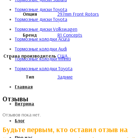
Тормозные диски Toyota
Опция
297mm Front Rotors
Тормозные диски Toyota
Тормозные диски Volkswagen
Бренд
R1 Concepts
Тормозные колодки Acura
Тормозные колодки Audi
Страна производитель
США
Тормозные колодки Infiniti
Тормозные колодки Toyota
Тип
Задние
Главная
Отзывы
Витрина
Отзывов пока нет.
Блог
Будьте первым, кто оставил отзыв на
Про нас