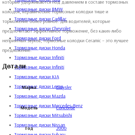
которые удерживаются под давлением в составе тормозных
Тормозные диски BMW
колодок, керамические тормозные колодки тише и
Тормозные диски Cadillac
торможение более ровное. Для водителей, которые
Тормозные диски Chevrolet
предпочитают эффективное торможение, без каких-либо
Тормозные диски Ford
неприятных звуков, тормозные колодки Ceramic – это лучшее
Тормозные диски Honda
предложение.
Тормозные диски Infiniti
Детали
Тормозные диски Infiniti
Тормозные диски KIA
Тормозные диски Lexus
Марка
Chrysler
Тормозные диски Mazda
Тормозные диски Mercedes-Benz
Модель
Concorde
Тормозные диски Mitsubishi
Тормозные диски Nissan
Год
2000
Тормозные диски Subaru