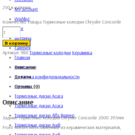
250 в наличии
My account
Wishlist
Количество товара Тормозные колодки Chrysler Concorde
Блог
Витрина
В корзину
Галерея
Артикул:
980
Тормозные колодки
Керамика
Главная
Контакты
Описание
Политика конфиденциальности
Детали
Про нас
Отзывы (0)
Тормозные диски Acura
Описание
Тормозные диски Acura
Тормозные диски Alfa Romeo
Задние тормозные колодки Chrysler Concorde 2000 297mm
Тормозные диски Audi
Front Rotors изготовленные из керамических материалов,
Тормозные диски Audi