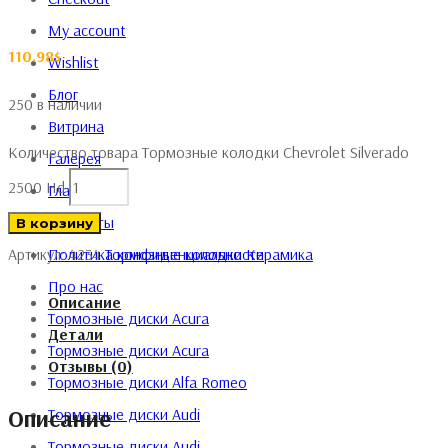
My account
110.98
$
Wishlist
Блог
250 в наличии
Витрина
Количество товара Тормозные колодки Chevrolet Silverado
Галерея
2500 Hd
Главная
Контакты
В корзину
Политика конфиденциальности
Артикул:
4234
Тормозные колодки
Керамика
Про нас
Описание
Тормозные диски Acura
Детали
Тормозные диски Acura
Отзывы (0)
Тормозные диски Alfa Romeo
Описание
Тормозные диски Audi
Тормозные диски Audi