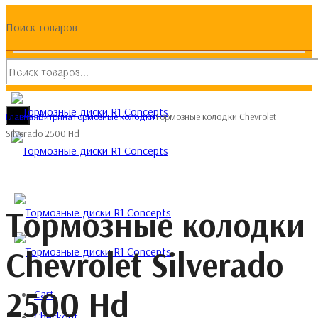
Поиск товаров
(093) 133 133 4
Главная
Витрина
Тормозные колодки
Тормозные колодки Chevrolet
Silverado 2500 Hd
Тормозные колодки
Chevrolet Silverado
2500 Hd
Cart
Checkout