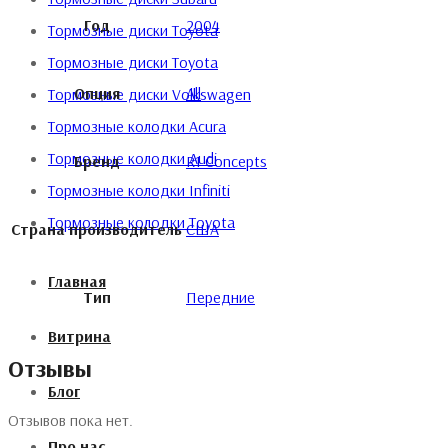
Год
2004
Тормозные диски Toyota
Тормозные диски Toyota
Опция
All
Тормозные диски Volkswagen
Тормозные колодки Acura
Тормозные колодки Audi
Бренд
R1 Concepts
Тормозные колодки Infiniti
Тормозные колодки Toyota
Страна производитель
США
Главная
Тип
Передние
Витрина
Отзывы
Блог
Отзывов пока нет.
Про нас