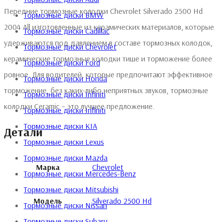
Передние тормозные колодки Chevrolet Silverado 2500 Hd
Тормозные диски BMW
2004 All изготовленные из керамических материалов, которые
Тормозные диски Cadillac
удерживаются под давлением в составе тормозных колодок,
Тормозные диски Chevrolet
керамические тормозные колодки тише и торможение более
Тормозные диски Ford
ровное. Для водителей, которые предпочитают эффективное
Тормозные диски Honda
торможение, без каких-либо неприятных звуков, тормозные
Тормозные диски Infiniti
колодки Ceramic – это лучшее предложение.
Тормозные диски Infiniti
Тормозные диски KIA
Детали
Тормозные диски Lexus
Тормозные диски Mazda
Марка
Chevrolet
Тормозные диски Mercedes-Benz
Тормозные диски Mitsubishi
Модель
Silverado 2500 Hd
Тормозные диски Nissan
Тормозные диски Subaru