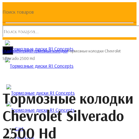
Поиск товаров
(093) 133 133 4
Главная
Витрина
Тормозные колодки
Тормозные колодки Chevrolet
Silverado 2500 Hd
Тормозные колодки
Chevrolet Silverado
2500 Hd
Cart
Checkout