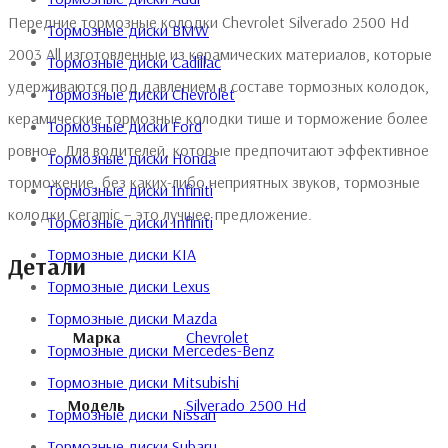
Передние тормозные колодки Chevrolet Silverado 2500 Hd
Тормозные диски BMW
2003 All изготовленные из керамических материалов, которые
Тормозные диски Cadillac
удерживаются под давлением в составе тормозных колодок,
Тормозные диски Chevrolet
керамические тормозные колодки тише и торможение более
Тормозные диски Ford
ровное. Для водителей, которые предпочитают эффективное
Тормозные диски Honda
торможение, без каких-либо неприятных звуков, тормозные
Тормозные диски Infiniti
колодки Ceramic – это лучшее предложение.
Тормозные диски Infiniti
Тормозные диски KIA
Детали
Тормозные диски Lexus
Тормозные диски Mazda
Марка
Chevrolet
Тормозные диски Mercedes-Benz
Тормозные диски Mitsubishi
Модель
Silverado 2500 Hd
Тормозные диски Nissan
Тормозные диски Subaru