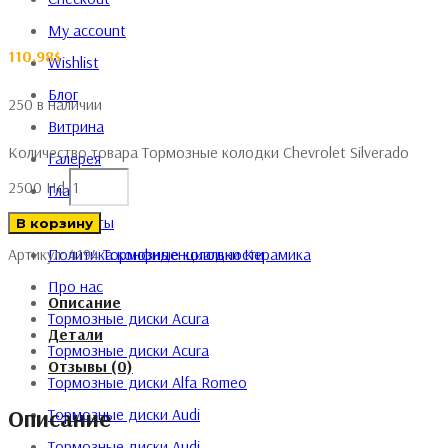
My account
110.98
$
Wishlist
Блог
250 в наличии
Витрина
Количество товара Тормозные колодки Chevrolet Silverado
Галерея
2500 Hd
Главная
Контакты
В корзину
Политика конфиденциальности
Артикул:
4194
Тормозные колодки
Керамика
Про нас
Описание
Тормозные диски Acura
Детали
Тормозные диски Acura
Отзывы (0)
Тормозные диски Alfa Romeo
Описание
Тормозные диски Audi
Тормозные диски Audi