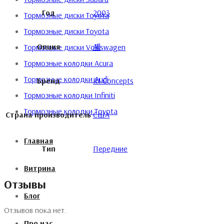
Год
2003
Тормозные диски Toyota
Тормозные диски Toyota
Опция
All
Тормозные диски Volkswagen
Тормозные колодки Acura
Тормозные колодки Audi
Бренд
R1 Concepts
Тормозные колодки Infiniti
Тормозные колодки Toyota
Страна производитель
США
Главная
Тип
Передние
Витрина
Отзывы
Блог
Отзывов пока нет.
Про нас