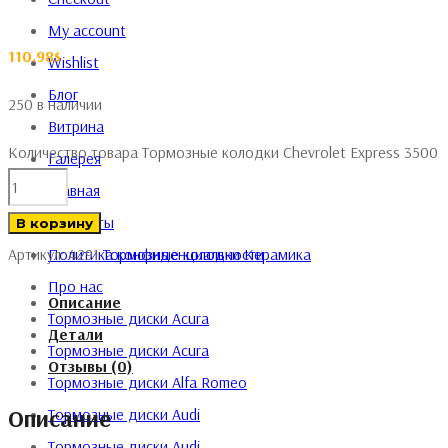
My account
110.98
$
Wishlist
Блог
250 в наличии
Витрина
Количество товара Тормозные колодки Chevrolet Express 3500
Галерея
Главная
Контакты
В корзину
Политика конфиденциальности
Артикул:
4291
Тормозные колодки
Керамика
Про нас
Описание
Тормозные диски Acura
Детали
Тормозные диски Acura
Отзывы (0)
Тормозные диски Alfa Romeo
Описание
Тормозные диски Audi
Тормозные диски Audi