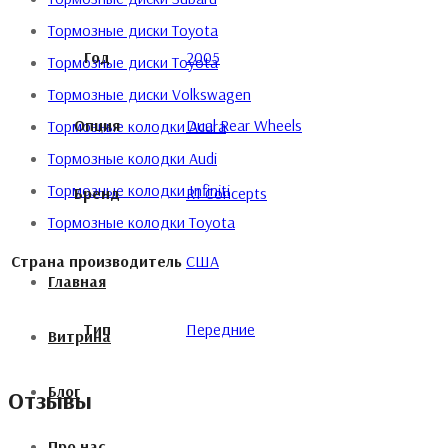
Тормозные диски Toyota
Год
2005
Тормозные диски Toyota
Тормозные диски Volkswagen
Опция
Dual Rear Wheels
Тормозные колодки Acura
Тормозные колодки Audi
Тормозные колодки Infiniti
Бренд
R1 Concepts
Тормозные колодки Toyota
Страна производитель
США
Главная
Тип
Передние
Витрина
Блог
Отзывы
Про нас