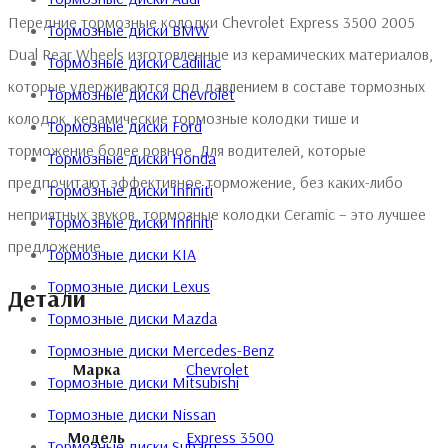
Передние тормозные колодки Chevrolet Express 3500 2005
Тормозные диски BMW
Dual Rear Wheels изготовленные из керамических материалов,
Тормозные диски Cadillac
которые удерживаются под давлением в составе тормозных
Тормозные диски Chevrolet
колодок, керамические тормозные колодки тише и
Тормозные диски Ford
торможение более ровное. Для водителей, которые
Тормозные диски Honda
предпочитают эффективное торможение, без каких-либо
Тормозные диски Infiniti
неприятных звуков, тормозные колодки Ceramic – это лучшее
Тормозные диски Infiniti
предложение.
Тормозные диски KIA
Тормозные диски Lexus
Детали
Тормозные диски Mazda
Тормозные диски Mercedes-Benz
Марка
Chevrolet
Тормозные диски Mitsubishi
Тормозные диски Nissan
Модель
Express 3500
Тормозные диски Subaru