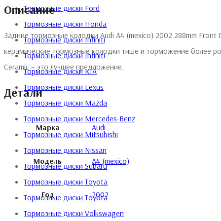
Описание
Тормозные диски Ford
Тормозные диски Honda
Задние тормозные колодки Audi A4 (mexico) 2002 288mm Front 
Тормозные диски Infiniti
керамические тормозные колодки тише и торможение более ро
Тормозные диски Infiniti
Ceramic – это лучшее предложение.
Тормозные диски KIA
Тормозные диски Lexus
Детали
Тормозные диски Mazda
Тормозные диски Mercedes-Benz
Марка
Audi
Тормозные диски Mitsubishi
Тормозные диски Nissan
Модель
A4 (mexico)
Тормозные диски Subaru
Тормозные диски Toyota
Год
2002
Тормозные диски Toyota
Тормозные диски Volkswagen