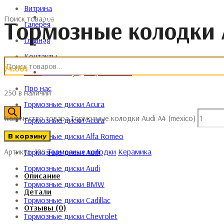
Витрина
ГАЛЕРЕЯ
Поиск товаров
Тормозные колодки A
Галерея
Главная
О НАС
Контакты
74.00
$
КОНТАКТЫ
Политика конфиденциальности
Про нас
250 в наличии
Тормозные диски Acura
Количество товара Тормозные колодки Audi A4 (mexico)
Тормозные диски Acura
Тормозные диски Alfa Romeo
В корзину
Артикул:
184
Тормозные колодки
Керамика
Тормозные диски Audi
Тормозные диски Audi
Описание
Тормозные диски BMW
Детали
Тормозные диски Cadillac
Отзывы (0)
Тормозные диски Chevrolet