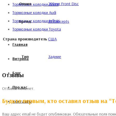
Опция
288mm Front Disc
Тормозные колодки Acura
Тормозные колодки Audi
Тормозные колодки Infiniti
Бренд
R1 Concepts
Тормозные колодки Toyota
Страна производитель
США
Главная
Тип
Задние
Витрина
Блог
Отзывы
Про нас
Отзывов пока нет.
Будьте первым, кто оставил отзыв на “Т
Контакты
Ваш адрес email не будет опубликован.
Обязательные поля по