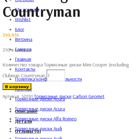
Countryman
My account
Wishlist
Блог
310.45
$
Витрина
Галерея
250 в наличии
Главная
Количество товара Тормозные диски Mini Cooper (excluding
Контакты
Clubman Countryman
Политика конфиденциальности
В корзину
Про нас
Артикул:
50191
Тормозные диски
Carbon Geomet
Тормозные диски Acura
Тормозные диски Acura
Описание
Тормозные диски Alfa Romeo
Детали
Тормозные диски Audi
Отзывы (0)
Тормозные диски Audi