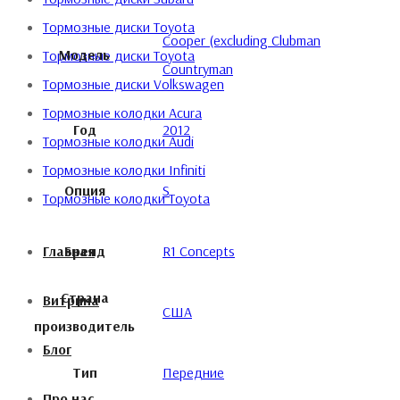
Тормозные диски Toyota
Cooper (excluding Clubman
Модель
Тормозные диски Toyota
Countryman
Тормозные диски Volkswagen
Тормозные колодки Acura
Год
2012
Тормозные колодки Audi
Тормозные колодки Infiniti
Опция
S
Тормозные колодки Toyota
Бренд
R1 Concepts
Главная
Страна
Витрина
США
производитель
Блог
Тип
Передние
Про нас