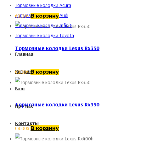
Тормозные колодки Acura
Тормозные колодки Audi
68.00
$
В корзину
Тормозные колодки Infiniti
Тормозные колодки Toyota
Тормозные колодки Lexus Rx350
Главная
Витрина
68.00
$
В корзину
Блог
Тормозные колодки Lexus Rx350
Про нас
Контакты
68.00
$
В корзину