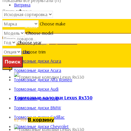
Показаны все результаты (11)
Витрина
ГАЛЕРЕЯ
Поиск товаров
Галерея
Главная
Choose make
О НАС
Контакты
Choose model
КОНТАКТЫ
Политика конфиденциальности
Choose year
Про нас
Choose trim
Тормозные диски Acura
Тормозные диски Acura
Тормозные диски Alfa Romeo
Тормозные диски Audi
Тормозные колодки Lexus Rx330
Тормозные диски Audi
Тормозные диски BMW
Тормозные диски Cadillac
62.98
$
В корзину
Тормозные диски Chevrolet